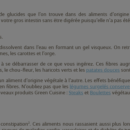
e glucides que l’on trouve dans des aliments d’origin
e votre gros intestin sans être digérée puisqu’elle n’a pas
s.
dissolvent dans l’eau en formant un gel visqueux. On ret
mes, les carottes et l’orge.
f à se débarrasser de ce que vous ingérez. Ces fibres au
s, le chou-fleur, les haricots verts et les
patates douces
sont
’un aliment d’origine végétale à l’autre. Les effets bénéfiqu
n fibres. N’oubliez pas que les
légumes surgelés conservent
veaux produits Green Cuisine :
Steaks
et
Boulettes
végétaux
 constipation
. Ces aliments nous rassasient aussi plus lon
2
risques de maladies cardio-vasculaires et de diabète de typ