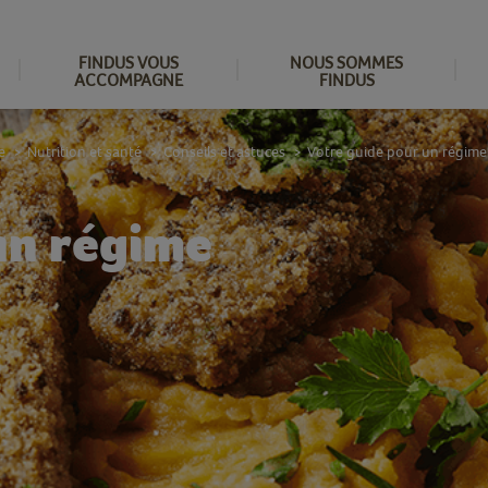
FINDUS VOUS
NOUS SOMMES
ACCOMPAGNE
FINDUS
e
Nutrition et santé
Conseils et astuces
Votre guide pour un régime 
>
>
>
un régime