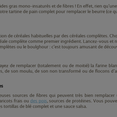
cides gras mono-insaturés et de fibres ! En effet, rien qu’u
re tartine de pain complet pour remplacer le beurre (ce qui
on de céréales habituelles par des céréales complètes. Cho
réale complète comme premier ingrédient. Lancez-vous et n’hé
 complètes ou le boulghour : c’est toujours amusant de décou
yez de remplacer (totalement ou de moitié) la farine bla
s, de son moulu, de son non transformé ou de flocons d’avo
es
icieuses sources de fibres qui peuvent très bien remplacer
ricots frais ou
des pois
, sources de protéines. Vous pouve
s tortillas de blé complet et une sauce salsa.