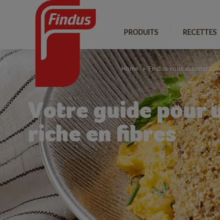
PRODUITS
RECETTES
Home
Findus vous accompagn
>
Votre guide pour 
riche en fibres