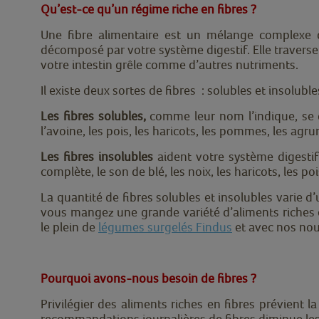
Qu’est-ce qu’un régime riche en fibres ?
Une fibre alimentaire est un mélange complexe d
décomposé par votre système digestif. Elle travers
votre intestin grêle comme d’autres nutriments.
Il existe deux sortes de fibres : solubles et insoluble
Les fibres solubles,
comme leur nom l’indique, se 
l’avoine, les pois, les haricots, les pommes, les agru
Les fibres insolubles
aident votre système digesti
complète, le son de blé, les noix, les haricots, les poi
La quantité de fibres solubles et insolubles varie d
vous mangez une grande variété d’aliments riches e
le plein de
légumes surgelés Findus
et avec nos nou
Pourquoi avons-nous besoin de fibres ?
Privilégier des
aliments riches en fibres prévient la
recommandations journalières de fibres diminue les 