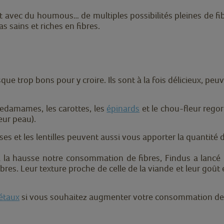
t avec du houmous… de multiples possibilités pleines de fib
s sains et riches en fibres.
e trop bons pour y croire. Ils sont à la fois délicieux, peu
es edamames, les carottes, les
épinards
et le chou-fleur regor
eur peau).
es et les lentilles peuvent aussi vous apporter la quantité
la hausse notre consommation de fibres, Findus a lanc
ibres. Leur texture proche de celle de la viande et leur go
étaux
si vous souhaitez augmenter votre consommation de f