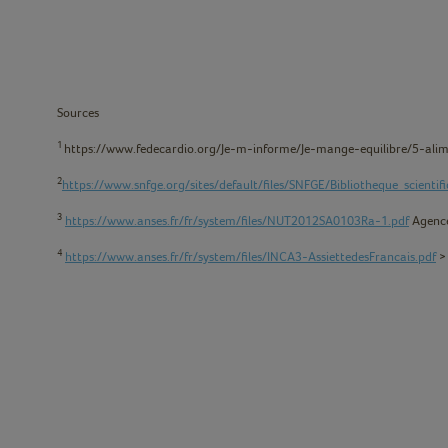
Sources
1
https://www.fedecardio.org/Je-m-informe/Je-mange-equilibre/5-alim
2
https://www.snfge.org/sites/default/files/SNFGE/Bibliotheque_scienti
3
https://www.anses.fr/fr/system/files/NUT2012SA0103Ra-1.pdf
Agence
4
https://www.anses.fr/fr/system/files/INCA3-AssiettedesFrancais.pdf
> 