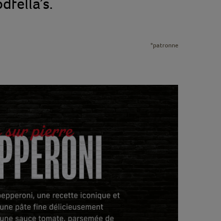
dfella’s.
*patronne