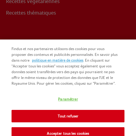
Recettes végétariennes
Recettes thématiques
Suivez-nous sur
Findus et nos partenaires utilisons des cookies pour vous
proposer des contenus et publicités personnalisés. En savoir plus
dans notre
politique en matière de cookies
. En cliquant sur
Facebook
"Accepter tous les cookies" vous acceptez également que vos
données soient transférées vers des pays qui pourraient ne pas
offrir le même niveau de protection des données que l'UE et le
Royaume Unis. Pour gérer les cookies, cliquez sur "Paramétrer".
Paramétrer
COPYRIGHT FINDUS 2025
NOMAD FOODS
CGU DU SITE
Tout refuser
INFORMATIONS LÉGALES
PLAN DU SITE
COOKIES
Accepter tous les cookies