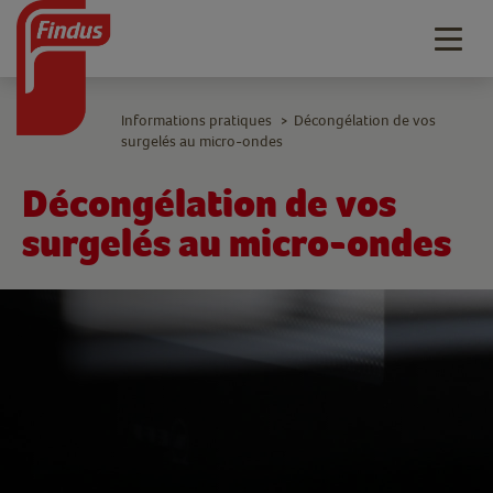
Togg
navig
Informations pratiques
Décongélation de vos
>
surgelés au micro-ondes
Décongélation de vos
surgelés au micro-ondes