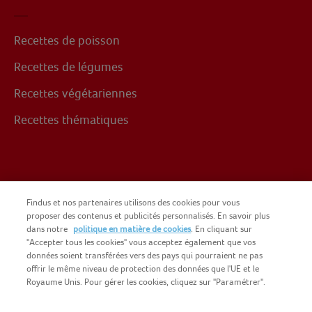
Recettes de poisson
Recettes de légumes
Recettes végétariennes
Recettes thématiques
Suivez-nous sur
Findus et nos partenaires utilisons des cookies pour vous
proposer des contenus et publicités personnalisés. En savoir plus
dans notre
politique en matière de cookies
. En cliquant sur
Facebook
"Accepter tous les cookies" vous acceptez également que vos
données soient transférées vers des pays qui pourraient ne pas
offrir le même niveau de protection des données que l'UE et le
Royaume Unis. Pour gérer les cookies, cliquez sur "Paramétrer".