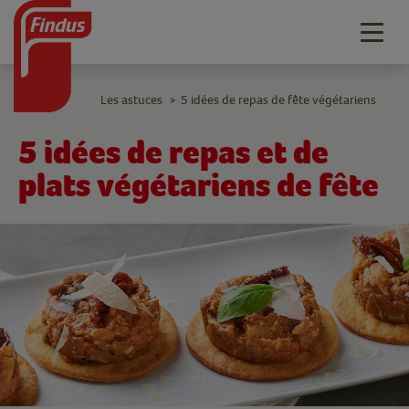
Togg
navig
Les astuces
5 idées de repas de fête végétariens
>
5 idées de repas et de
plats végétariens de fête