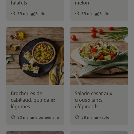
falafels
melon
35 min.
Facile
35 min.
Facile
Brochettes de
Salade césar aux
cabillaud, quinoa et
croustillants
légumes
d’épinards
30 min.
Intérmédiaire
28 min.
Facile