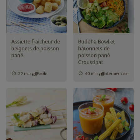
Assiette fraîcheur de
Buddha Bowl et
beignets de poisson
bâtonnets de
pané
poisson pané
Croustibat
22 min.
Facile
40 min.
Intérmédiaire