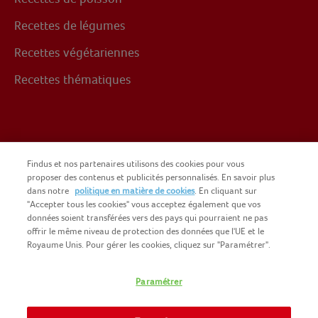
Recettes de légumes
Recettes végétariennes
Recettes thématiques
Suivez-nous sur
Findus et nos partenaires utilisons des cookies pour vous
proposer des contenus et publicités personnalisés. En savoir plus
dans notre
politique en matière de cookies
. En cliquant sur
Facebook
"Accepter tous les cookies" vous acceptez également que vos
données soient transférées vers des pays qui pourraient ne pas
offrir le même niveau de protection des données que l'UE et le
Royaume Unis. Pour gérer les cookies, cliquez sur "Paramétrer".
Paramétrer
COPYRIGHT FINDUS 2025
NOMAD FOODS