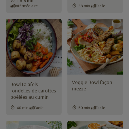
1 h. 5 min.
Intérmédiaire
38 min.
Facile
Veggie Bowl façon
Bowl Falafels
mezze
rondelles de carottes
poêlées au cumin
40 min.
Facile
50 min.
Facile