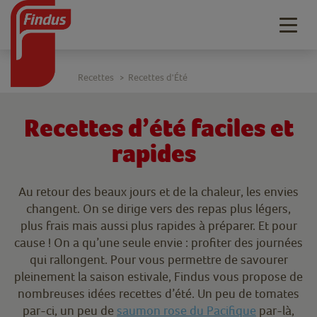
Togg
navig
Recettes
Recettes d'Été
>
Recettes d’été faciles et
rapides
Au retour des beaux jours et de la chaleur, les envies
changent. On se dirige vers des repas plus légers,
plus frais mais aussi plus rapides à préparer. Et pour
cause ! On a qu’une seule envie : profiter des journées
qui rallongent. Pour vous permettre de savourer
pleinement la saison estivale, Findus vous propose de
nombreuses idées recettes d’été. Un peu de tomates
par-ci, un peu de
saumon rose du Pacifique
par-là,