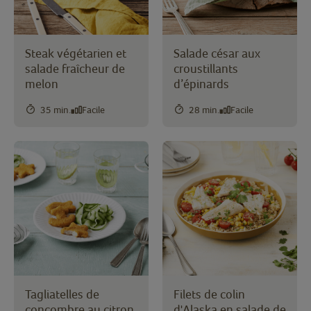
Steak végétarien et
Salade césar aux
salade fraîcheur de
croustillants
melon
d’épinards
35 min.
Facile
28 min.
Facile
Tagliatelles de
Filets de colin
concombre au citron
d'Alaska en salade de