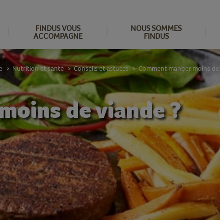
FINDUS VOUS
NOUS SOMMES
ACCOMPAGNE
FINDUS
e
Nutrition et santé
Conseils et astuces
Comment manger moins de 
>
>
>
oins de viande ?