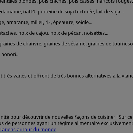
, lentilles blondes, pois chiches, pois cassés, haricots rouges,
damame, nattō, protéine de soja texturée, lait de soja...
, amarante, millet, riz, épeautre, seigle...
taches, noix de cajou, noix de pécan, noisettes...
graines de chanvre, graines de sésame, graines de tournesol, 
 aonori...
très variés et offrent de très bonnes alternatives à la vian
té pour découvrir de nouvelles façons de cuisiner ! Sur ce 
lus de personnes ayant un régime alimentaire exclusivemen
étariens autour du monde
.