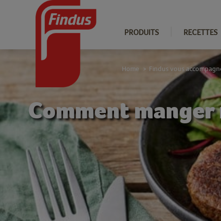
PRODUITS
RECETTES
Home
Findus vous accompagn
>
Comment manger m