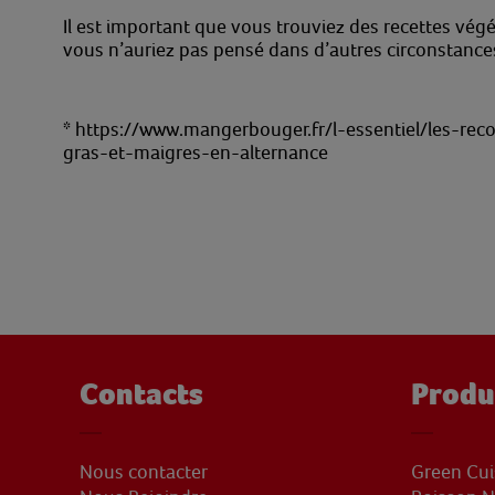
Il est important que vous trouviez des recettes végé
vous n’auriez pas pensé dans d’autres circonstances
* https://www.mangerbouger.fr/l-essentiel/les-reco
gras-et-maigres-en-alternance
Contacts
Produ
Nous contacter
Green Cui