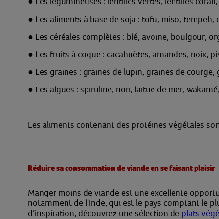
●
Les légumineuses : lentilles vertes, lentilles corail
●
Les aliments à base de soja : tofu, miso, tempeh, e
●
Les céréales complètes : blé, avoine, boulgour, orge
●
Les fruits à coque : cacahuètes, amandes, noix, pis
●
Les graines : graines de lupin, graines de courge, 
●
Les algues : spiruline, nori, laitue de mer, wakamé,
Les aliments contenant des protéines végétales sont 
Réduire sa consommation de viande en se faisant plaisir
Manger moins de viande est une excellente opportuni
notamment de l’Inde, qui est le pays comptant le p
d’inspiration, découvrez une sélection de
plats vég