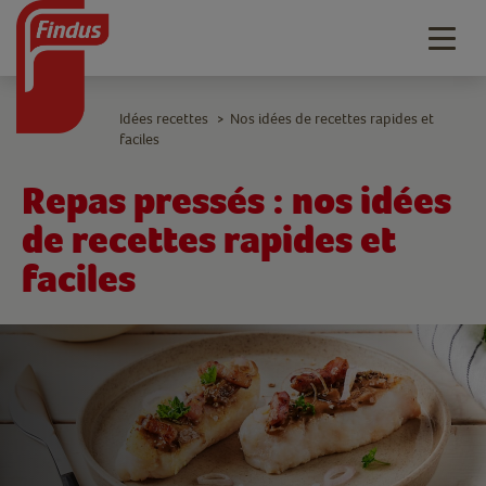
Togg
navig
Idées recettes
Nos idées de recettes rapides et
>
faciles
Repas pressés : nos idées
de recettes rapides et
faciles