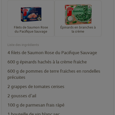
Filets de Saumon Rose
Épinards en branches à
du Pacifique Sauvage
la crème
Liste des ingrédients
4
filets
de Saumon Rose du Pacifique Sauvage
600
g
épinards hachés à la crème fraîche
600
g
de pommes de terre fraîches en rondelles
précuites
2
grappes de tomates cerises
2
gousses d’ail
100
g
de parmesan frais râpé
1
bouteille de vin blanc sec