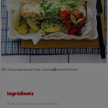
5 min.
préparation
25 min.
cuisson
Facile
4
Portions
Ingrédients
Produit(s) Findus pour cette recette