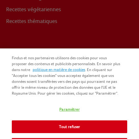
Recettes végétariennes
Recettes thématiques
Suivez-nous sur
Findus et nos partenaires utilisons des cookies pour vous
proposer des contenus et publicités personnalisés. En savoir plus
dans notre
politique en matière de cookies
. En cliquant sur
Facebook
"Accepter tous les cookies" vous acceptez également que vos
données soient transférées vers des pays qui pourraient ne pas
offrir le même niveau de protection des données que l'UE et le
Royaume Unis. Pour gérer les cookies, cliquez sur "Paramétrer".
Paramétrer
COPYRIGHT FINDUS 2025
NOMAD FOODS
CGU DU SITE
Tout refuser
INFORMATIONS LÉGALES
PLAN DU SITE