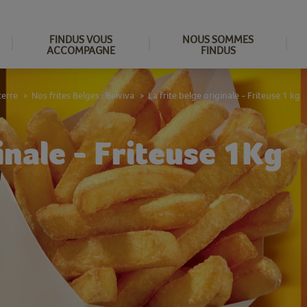
FINDUS VOUS
NOUS SOMMES
ACCOMPAGNE
FINDUS
erre
Nos frites Belges : Belviva
La frite belge originale - Friteuse 1 kg
>
>
ginale - Friteuse 1Kg