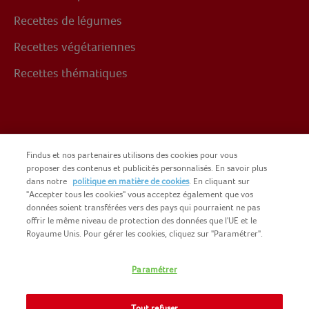
Recettes de légumes
Recettes végétariennes
Recettes thématiques
Suivez-nous sur
Findus et nos partenaires utilisons des cookies pour vous
proposer des contenus et publicités personnalisés. En savoir plus
dans notre
politique en matière de cookies
. En cliquant sur
Facebook
"Accepter tous les cookies" vous acceptez également que vos
données soient transférées vers des pays qui pourraient ne pas
offrir le même niveau de protection des données que l'UE et le
Royaume Unis. Pour gérer les cookies, cliquez sur "Paramétrer".
Paramétrer
COPYRIGHT FINDUS 2025
NOMAD FOODS
CGU DU SITE
Tout refuser