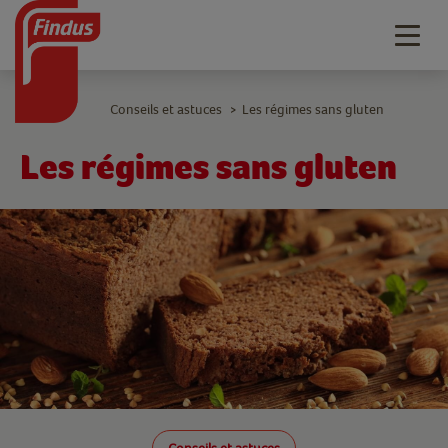
Togg
navig
Conseils et astuces
Les régimes sans gluten
>
Les régimes sans gluten