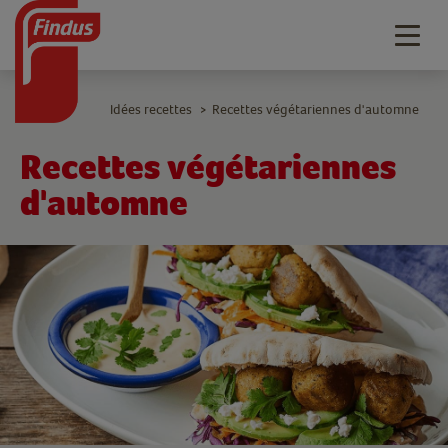
Togg
navig
Idées recettes
Recettes végétariennes d'automne
>
Recettes végétariennes
d'automne