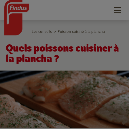
Togg
navig
Les conseils
Poisson cuisiné à la plancha
>
Quels poissons cuisiner à
la plancha ?