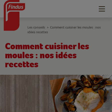
Togg
navig
Les conseils
Comment cuisiner les moules : nos
>
idées recettes
Comment cuisiner les
moules : nos idées
recettes