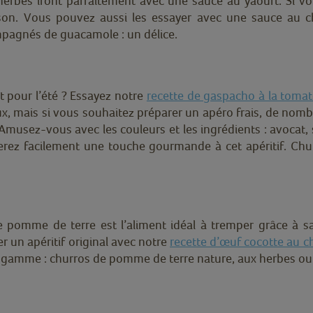
rbes iront parfaitement avec une sauce au yaourt. Si vou
n. Vous pouvez aussi les essayer avec une sauce au chor
pagnés de guacamole : un délice.
nt pour l’été ? Essayez notre
recette de gaspacho à la toma
x, mais si vous souhaitez préparer un apéro frais, de nombre
ir. Amusez-vous avec les couleurs et les ingrédients : avo
erez facilement une touche gourmande à cet apéritif. Ch
pomme de terre est l’aliment idéal à tremper grâce à sa f
r un apéritif original avec notre
recette d’œuf cocotte au c
e gamme : churros de pomme de terre nature, aux herbes ou à