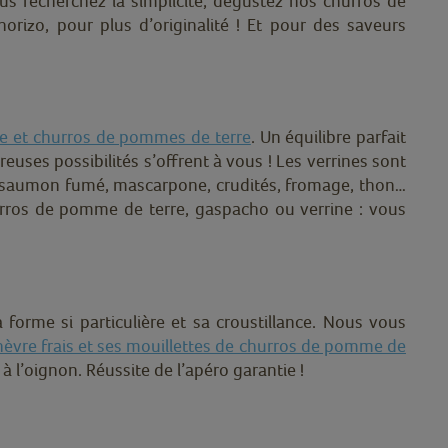
s recherchez la simplicité, dégustez nos churros de
izo, pour plus d’originalité ! Et pour des saveurs
te et churros de pommes de terre
. Un équilibre parfait
uses possibilités s’offrent à vous ! Les verrines sont
cat, saumon fumé, mascarpone, crudités, fromage, thon…
urros de pomme de terre, gaspacho ou verrine : vous
orme si particulière et sa croustillance. Nous vous
hèvre frais et ses mouillettes de churros de pomme de
 l’oignon. Réussite de l’apéro garantie !