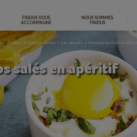
FINDUS VOUS
NOUS SOMMES
ACCOMPAGNE
FINDUS
e
Conseils et astuces cuisine
Les astuces
Recettes de churros salés e
>
>
>
s salés en apéritif