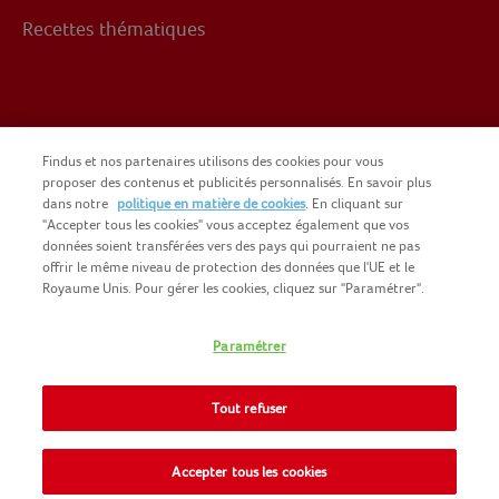
Recettes thématiques
Suivez-nous sur
Findus et nos partenaires utilisons des cookies pour vous
proposer des contenus et publicités personnalisés. En savoir plus
dans notre
politique en matière de cookies
. En cliquant sur
Facebook
"Accepter tous les cookies" vous acceptez également que vos
données soient transférées vers des pays qui pourraient ne pas
offrir le même niveau de protection des données que l'UE et le
Royaume Unis. Pour gérer les cookies, cliquez sur "Paramétrer".
Paramétrer
COPYRIGHT FINDUS 2025
NOMAD FOODS
CGU DU SITE
Tout refuser
INFORMATIONS LÉGALES
PLAN DU SITE
COOKIES
Accepter tous les cookies