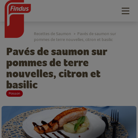
Togg
navig
Recettes de Saumon
Pavés de saumon sur
>
pommes de terre nouvelles, citron et basilic
Pavés de saumon sur
pommes de terre
nouvelles, citron et
basilic
Poisson