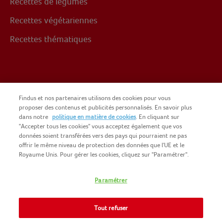
Recettes de légumes
Recettes végétariennes
Recettes thématiques
Suivez-nous sur
Findus et nos partenaires utilisons des cookies pour vous
proposer des contenus et publicités personnalisés. En savoir plus
dans notre
politique en matière de cookies
. En cliquant sur
Facebook
"Accepter tous les cookies" vous acceptez également que vos
données soient transférées vers des pays qui pourraient ne pas
offrir le même niveau de protection des données que l'UE et le
Royaume Unis. Pour gérer les cookies, cliquez sur "Paramétrer".
Paramétrer
COPYRIGHT FINDUS 2025
NOMAD FOODS
CGU DU SITE
Tout refuser
INFORMATIONS LÉGALES