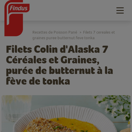
Togg
navig
Recettes de Poisson Pané
Filets 7 cereales et
>
graines puree butternut feve tonka
Filets Colin d'Alaska 7
Céréales et Graines,
purée de butternut à la
fève de tonka