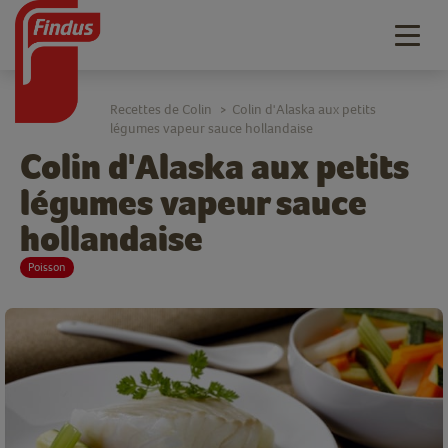
Togg
navig
Recettes de Colin
Colin d'Alaska aux petits
>
légumes vapeur sauce hollandaise
Colin d'Alaska aux petits
légumes vapeur sauce
hollandaise
Poisson