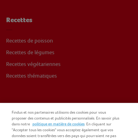
Recettes
Recettes de poisson
Recettes de légumes
Recettes végétariennes
Recettes thématiques
Suivez-nous sur
Findus et nos partenaires utilisons des cookies pour vous
proposer des contenus et publicités personnalisés. En savoir plus
dans notre
politique en matière de cookies
. En cliquant sur
Facebook
"Accepter tous les cookies" vous acceptez également que vos
données soient transférées vers des pays qui pourraient ne pas