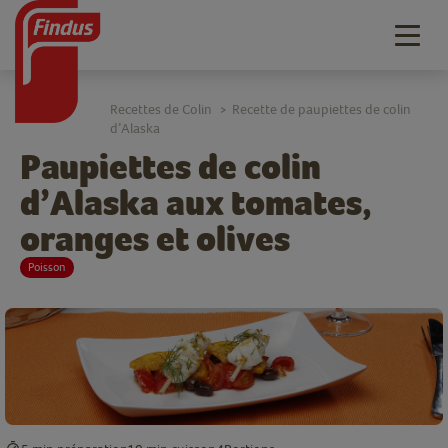
Togg
navig
Recettes de Colin
Recette de paupiettes de colin
>
d’Alaska
Paupiettes de colin
d’Alaska aux tomates,
oranges et olives
Poisson