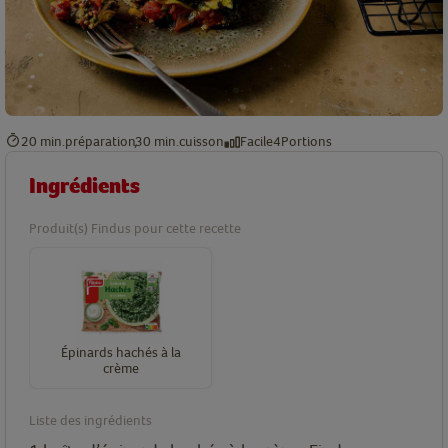
20 min.
préparation
30 min.
cuisson
Facile
4
Portions
Ingrédients
Produit(s) Findus pour cette recette
Épinards hachés à la
crème
Liste des ingrédients