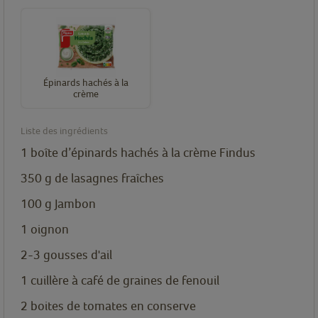
Épinards hachés à la
crème
Liste des ingrédients
1
boîte
d’épinards hachés à la crème Findus
350
g
de lasagnes fraîches
100
g
Jambon
1
oignon
2-3
gousses d'ail
1
cuillère
à café de graines de fenouil
2
boites de tomates en conserve