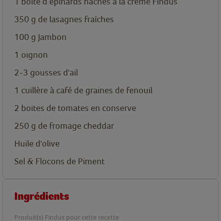
1
boîte
d’épinards hachés à la crème Findus
350
g
de lasagnes fraîches
100
g
Jambon
1
oignon
2-3
gousses d'ail
1
cuillère
à café de graines de fenouil
2
boites de tomates en conserve
250
g
de fromage cheddar
Huile d'olive
Sel & Flocons de Piment
Ingrédients
Produit(s) Findus pour cette recette