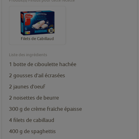
Produit(s) Findus pour cette recette
Filets de Cabillaud
Liste des ingrédients
1
botte de ciboulette hachée
2
gousses d'ail écrasées
2
jaunes d'oeuf
2
noisettes de beurre
300
g
de crème fraîche épaisse
4
filets
de cabillaud
400
g
de spaghettis