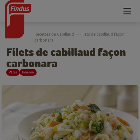
Togg
navig
Recettes de Cabillaud
Filets de cabillaud façon
>
carbonara
Filets de cabillaud façon
carbonara
Pâtes
Poisson