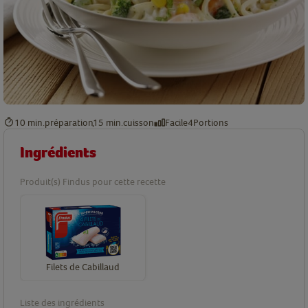
10 min.
préparation
15 min.
cuisson
Facile
4
Portions
Ingrédients
Produit(s) Findus pour cette recette
Filets de Cabillaud
Liste des ingrédients