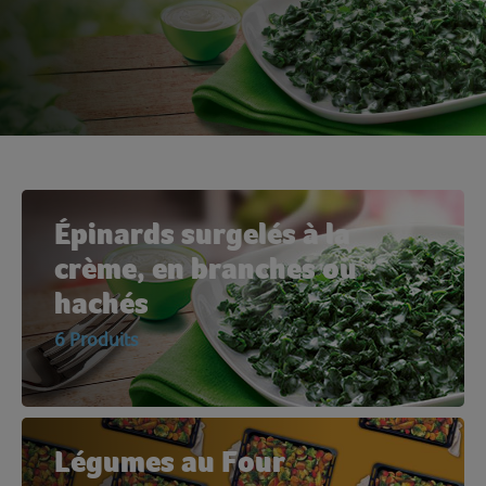
Épinards surgelés à la
crème, en branches ou
hachés
6 Produits
Légumes au Four