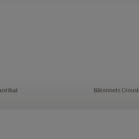
oustibat
Bâtonnets Crousti