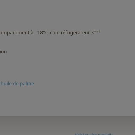
 compartiment à -18°C d'un réfrigérateur 3***
ion
 huile de palme
Voir tous les produits