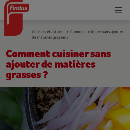
Togg
navig
Conseils et astuces
Comment cuisiner sans ajouter
>
de matières grasses ?
Comment cuisiner sans
ajouter de matières
grasses ?