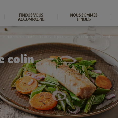
FINDUS VOUS
NOUS SOMMES
ACCOMPAGNE
FINDUS
e
Nutrition et santé
Tout sur le poisson
Les calories dans le colin
>
>
>
e colin