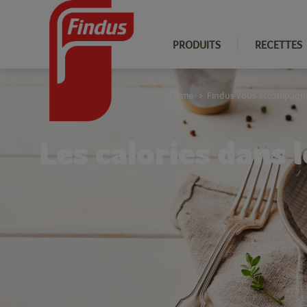
PRODUITS
RECETTES
Home
Findus vous accompagn
>
Les calories dans l