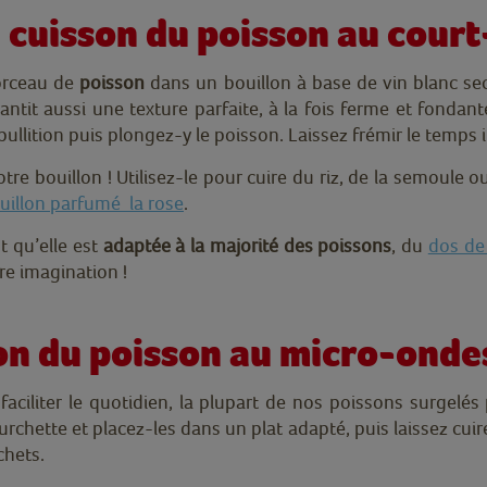
a cuisson du poisson au cour
orceau de
poisson
dans un bouillon à base de vin blanc se
arantit aussi une texture parfaite, à la fois ferme et fond
ullition puis plongez-y le poisson. Laissez frémir le temps 
 votre bouillon ! Utilisez-le pour cuire du riz, de la semo
uillon parfumé
la rose
.
st qu’elle est
adaptée à la majorité des poissons
, du
dos de
tre imagination !
sson du poisson au micro-onde
ciliter le quotidien, la plupart de nos poissons surgelés
ourchette et placez-les dans un plat adapté, puis laissez cui
chets.