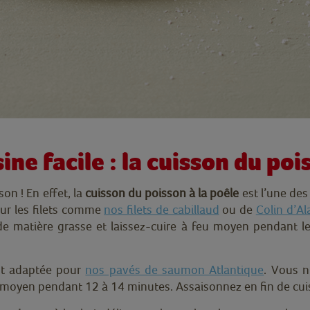
ine facile : la cuisson du poi
on ! En effet, la
cuisson du poisson à la poêle
est l’une des 
ur les filets comme
nos filets de cabillaud
ou de
Colin d’Al
 matière grasse et laissez-cuire à feu moyen pendant le 
ent adaptée pour
nos pavés de saumon Atlantique
. Vous n
u moyen pendant 12 à 14 minutes. Assaisonnez en fin de cui