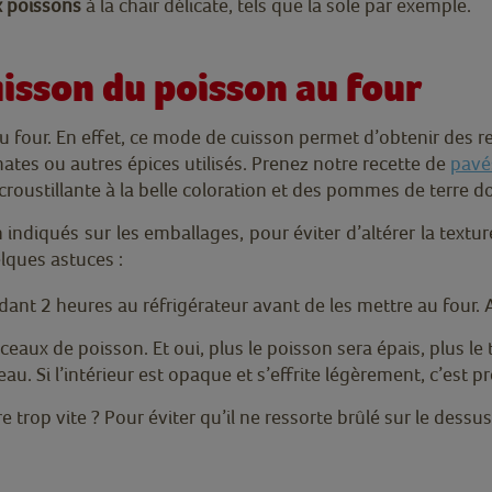
x poissons
à la chair délicate, tels que la sole par exemple.
uisson du poisson au four
four. En effet, ce mode de cuisson permet d’obtenir des re
ates ou autres épices utilisés. Prenez notre recette de
pavé
croustillante à la belle coloration et des pommes de terre 
 indiqués sur les emballages, pour éviter d’altérer la textu
elques astuces :
t 2 heures au réfrigérateur avant de les mettre au four. Ain
ceaux de poisson. Et oui, plus le poisson sera épais, plus le
au. Si l’intérieur est opaque et s’effrite légèrement, c’est prê
rop vite ? Pour éviter qu’il ne ressorte brûlé sur le dessus