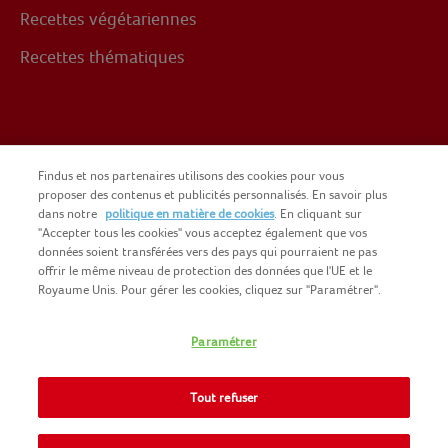
Recettes végétariennes
Recettes thématiques
Suivez-nous sur
Findus et nos partenaires utilisons des cookies pour vous
proposer des contenus et publicités personnalisés. En savoir plus
dans notre
politique en matière de cookies
. En cliquant sur
Facebook
"Accepter tous les cookies" vous acceptez également que vos
données soient transférées vers des pays qui pourraient ne pas
offrir le même niveau de protection des données que l'UE et le
Royaume Unis. Pour gérer les cookies, cliquez sur "Paramétrer".
Paramétrer
COPYRIGHT FINDUS 2025
NOMAD FOODS
CGU DU SITE
Tout refuser
INFORMATIONS LÉGALES
PLAN DU SITE