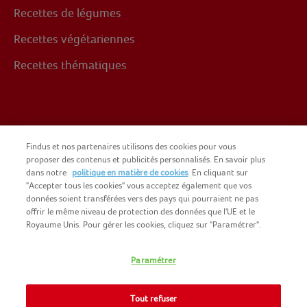
Recettes de légumes
Recettes végétariennes
Recettes thématiques
Suivez-nous sur
Findus et nos partenaires utilisons des cookies pour vous
proposer des contenus et publicités personnalisés. En savoir plus
dans notre
politique en matière de cookies
. En cliquant sur
Facebook
"Accepter tous les cookies" vous acceptez également que vos
données soient transférées vers des pays qui pourraient ne pas
offrir le même niveau de protection des données que l'UE et le
Royaume Unis. Pour gérer les cookies, cliquez sur "Paramétrer".
Paramétrer
COPYRIGHT FINDUS 2025
NOMAD FOODS
CGU DU SITE
Tout refuser