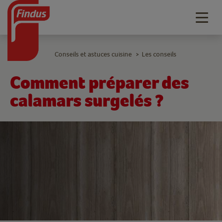
Togg
navig
Conseils et astuces cuisine
Les conseils
>
Comment préparer des
calamars surgelés ?