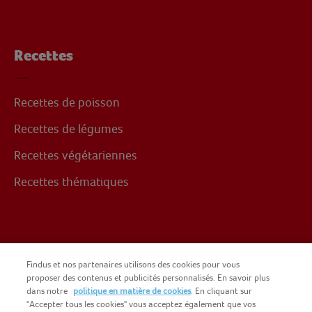
Recettes
Recettes de poisson
Recettes de légumes
Recettes végétariennes
Recettes thématiques
Suivez-nous sur
Findus et nos partenaires utilisons des cookies pour vous
proposer des contenus et publicités personnalisés. En savoir plus
dans notre
politique en matière de cookies
. En cliquant sur
Facebook
"Accepter tous les cookies" vous acceptez également que vos