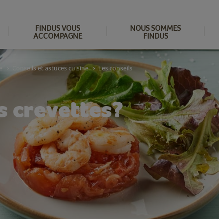
FINDUS VOUS
NOUS SOMMES
ACCOMPAGNE
FINDUS
e
Conseils et astuces cuisine
Les conseils
>
>
 crevettes?