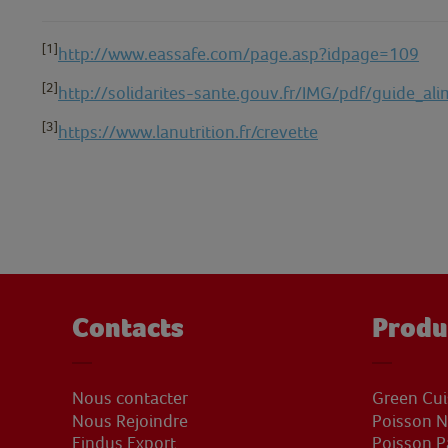
[1]
http://www.eassafe.com/page.asp?idpage=109
[2]
http://solidarites-sante.gouv.fr/IMG/pdf/guide_ali
[3]
https://www.lanutrition.fr/crevette
Contacts
Produ
Nous contacter
Green Cui
Nous Rejoindre
Poisson N
Findus Export
Poisson 