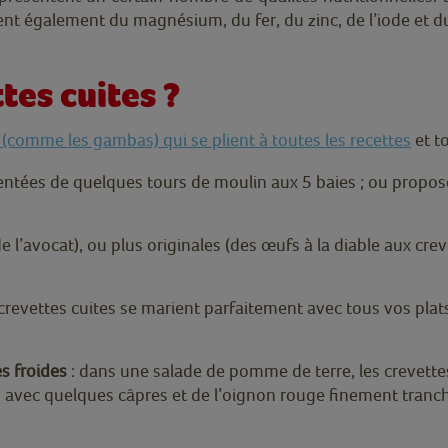
tent également du magnésium, du fer, du zinc, de l’iode et d
tes cuites ?
 (comme les gambas) qui se plient à toutes les recettes
et t
entées de quelques tours de moulin aux 5 baies ; ou propose
e l’avocat), ou plus originales (des œufs à la diable aux cre
 crevettes cuites se marient parfaitement avec tous vos plat
es froides
: dans une salade de pomme de terre, les crevettes
, avec quelques câpres et de l’oignon rouge finement tranc