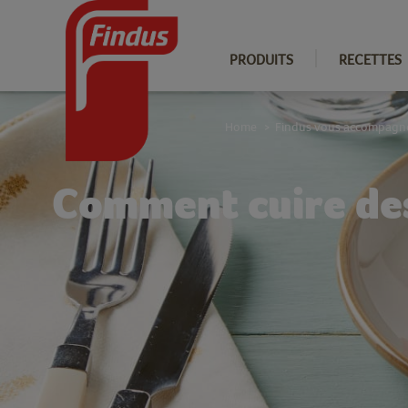
PRODUITS
RECETTES
Home
Findus vous accompagn
>
Comment cuire des