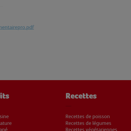
mentairepro.pdf
its
Recettes
sine
Recettes de poisson
ature
Recettes de légumes
Pané
Recettes végétariennes